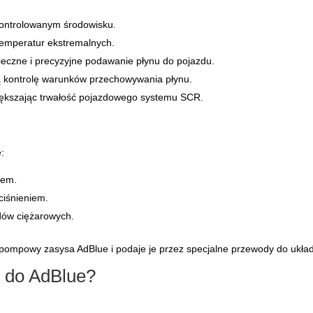
ontrolowanym środowisku.
temperatur ekstremalnych.
ieczne i precyzyjne podawanie płynu do pojazdu.
ą kontrolę warunków przechowywania płynu.
iększając trwałość pojazdowego systemu SCR.
e:
iem.
ciśnieniem.
dów ciężarowych.
m pompowy zasysa AdBlue i podaje je przez specjalne przewody do uk
w do AdBlue?