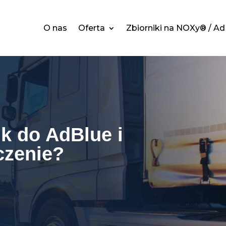
O nas
Oferta
Zbiorniki na NOXy® / A
ik do AdBlue i
czenie?