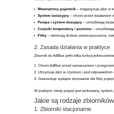
Wewnętrzny pojemnik
– magazynuje płyn w k
System izolacyjny
– chroni przed działaniem 
Pompa i system dozujący
– umożliwiają bezp
Czujniki temperatury i poziomu
– umożliwiaj
Filtry
– eliminują drobne zanieczyszczenia, zw
2. Zasada działania w praktyce
Zbiornik do AdBlue pełni kilka funkcji jednocześni
Chroni AdBlue przed zamarzaniem i przegrzan
Utrzymuje płyn w czystości i pod odpowiednim 
Gwarantuje wydajne dozowanie dla floty pojaz
W praktyce, kiedy pojazd jest tankowany, syste
Jakie są rodzaje zbiornikó
1. Zbiorniki stacjonarne