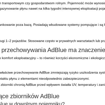
 transportowym czy gospodarstwom rolnym. Pojemność może wynosić na
zynowanie płynu nawet na kilka tygodni intensywnej eksploatacji poj
ą tankowanie poza bazą. Posiadają wbudowane systemy pompujące i są 
ugi 1–2 pojazdów. Stosowane często w prywatnych warsztatach lub pr
k przechowywania AdBlue ma znaczeni
o komfort eksploatacyjny – to również korzyści ekonomiczne i ekologicz
i właściwe przechowywanie AdBlue zmniejszają ryzyko uszkodzenia sy
ontaktu płynu z elementami nieodpowiednio zabezpieczonymi.
 zbiorniki chronią AdBlue przed wpływem światła UV, temperatury i zan
zące zbiorników AdBlue
lue w dowolnym pojemniku?