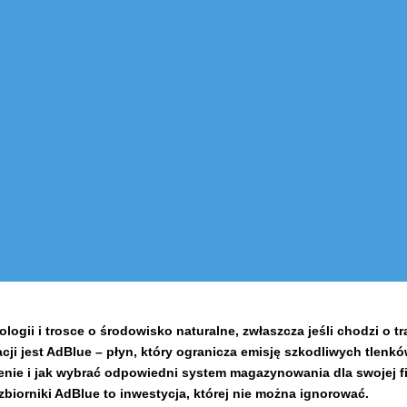
logii i trosce o środowisko naturalne, zwłaszcza jeśli chodzi o tr
ji jest AdBlue – płyn, który ogranicza emisję szkodliwych tlenków
enie i jak wybrać odpowiedni system magazynowania dla swojej fi
zbiorniki AdBlue to inwestycja, której nie można ignorować.