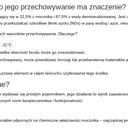
go jego przechowywanie ma znaczenie?
ający się w 32,5% z mocznika i 67,5% z wody demineralizowanej. Jest u
 by przekształcać szkodliwe tlenki azotu (NOx) w parę wodną i azot, nie
nych warunków przechowywania. Dlaczego?
j -11°C.
ewielka obecność brudu może go zneutralizować.
przechowywany, może powodować korozję lub przebarwienia materiałów
luczowy element w całym łańcuchu użytkowania tego środka.
ue?
wydawać się prostym pojemnikiem, jego działanie to wynik zaawanso
cznych norm bezpieczeństwa i funkcjonalności.
iałów odpornych na chemiczne właściwości mocznika – najczęściej jest 