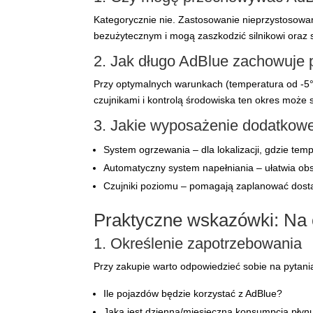
Kategorycznie nie. Zastosowanie nieprzystosowa
bezużytecznym i mogą zaszkodzić silnikowi oraz
2. Jak długo AdBlue zachowuje 
Przy optymalnych warunkach (temperatura od -5°
czujnikami i kontrolą środowiska ten okres może 
3. Jakie wyposażenie dodatkow
System ogrzewania – dla lokalizacji, gdzie tem
Automatyczny system napełniania – ułatwia obs
Czujniki poziomu – pomagają zaplanować dostaw
Praktyczne wskazówki: Na 
1. Określenie zapotrzebowania
Przy zakupie warto odpowiedzieć sobie na pytani
Ile pojazdów będzie korzystać z AdBlue?
Jaka jest dzienna/miesięczna konsumpcja płyn