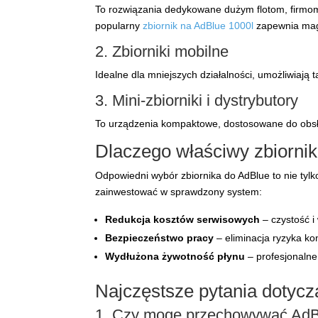
To rozwiązania dedykowane dużym flotom, firmom
popularny
zbiornik na AdBlue 1000l
zapewnia maga
2. Zbiorniki mobilne
Idealne dla mniejszych działalności, umożliwiaj
3. Mini-zbiorniki i dystrybutory
To urządzenia kompaktowe, dostosowane do obsł
Dlaczego właściwy zbiorni
Odpowiedni wybór zbiornika do AdBlue to nie tylk
zainwestować w sprawdzony system:
Redukcja kosztów serwisowych
– czystość 
Bezpieczeństwo pracy
– eliminacja ryzyka k
Wydłużona żywotność płynu
– profesjonalne
Najczęstsze pytania dotyc
1. Czy mogę przechowywać AdB