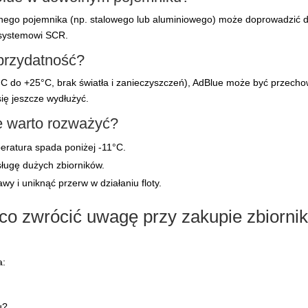
nego pojemnika (np. stalowego lub aluminiowego) może doprowadzić do
 systemowi SCR.
przydatność?
C do +25°C, brak światła i zanieczyszczeń), AdBlue może być przecho
się jeszcze wydłużyć.
e warto rozważyć?
peratura spada poniżej -11°C.
ługę dużych zbiorników.
y i uniknąć przerw w działaniu floty.
co zwrócić uwagę przy zakupie zbiorni
a:
u?