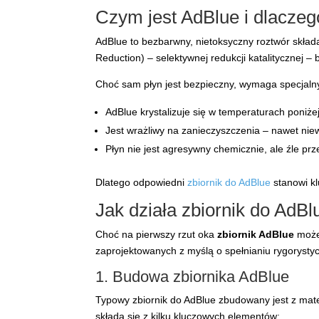
Czym jest AdBlue i dlacze
AdBlue to bezbarwny, nietoksyczny roztwór skład
Reduction) – selektywnej redukcji katalitycznej –
Choć sam płyn jest bezpieczny, wymaga specjal
AdBlue krystalizuje się w temperaturach poniże
Jest wrażliwy na zanieczyszczenia – nawet ni
Płyn nie jest agresywny chemicznie, ale źle 
Dlatego odpowiedni
zbiornik do AdBlue
stanowi k
Jak działa zbiornik do AdBl
Choć na pierwszy rzut oka
zbiornik AdBlue
może 
zaprojektowanych z myślą o spełnianiu rygorysty
1. Budowa zbiornika AdBlue
Typowy zbiornik do AdBlue zbudowany jest z mater
składa się z kilku kluczowych elementów: