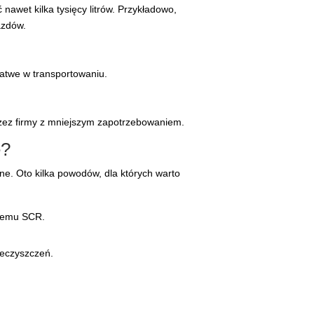
wet kilka tysięcy litrów. Przykładowo,
azdów.
łatwe w transportowaniu.
zez firmy z mniejszym zapotrzebowaniem.
e?
ne. Oto kilka powodów, dla których warto
stemu SCR.
ieczyszczeń.