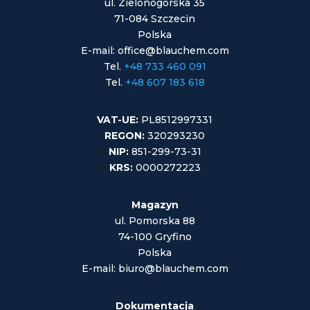
ul. Zielonogórska 35
71-084 Szczecin
Polska
E-mail: office@blauchem.com
Tel.
+48 733 460 091
Tel.
+48 607 183 618
VAT-UE:
PL8512997331
REGON:
320293230
NIP:
851-299-73-31
KRS:
0000272223
Magazyn
ul. Pomorska 88
74-100 Gryfino
Polska
E-mail: biuro@blauchem.com
Dokumentacja