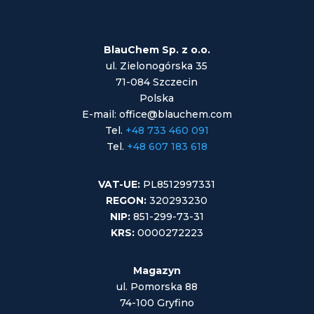
BlauChem Sp. z o.o.
ul. Zielonogórska 35
71-084 Szczecin
Polska
E-mail: office@blauchem.com
Tel.
+48 733 460 091
Tel.
+48 607 183 618
VAT-UE:
PL8512997331
REGON:
320293230
NIP:
851-299-73-31
KRS:
0000272223
Magazyn
ul. Pomorska 88
74-100 Gryfino