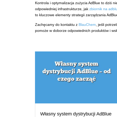
Kontrola i optymalizacja zużycia AdBlue to dziś n
odpowiedniej infrastrukturze, jak
zbiornik na adbl
to kluczowe elementy strategii zarządzania AdBlue
Zachęcamy do kontaktu z
BlauChem
, jeśli potr
pomoże w doborze odpowiednich produktów i wska
Własny system dystrybucji AdBlue