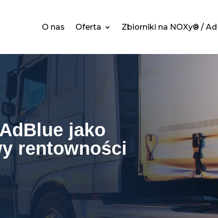
O nas
Oferta
Zbiorniki na NOXy® / A
 AdBlue jako
wy rentowności