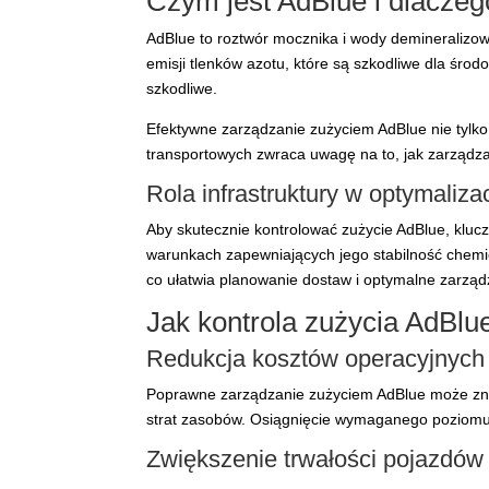
Czym jest AdBlue i dlaczeg
AdBlue to roztwór mocznika i wody demineralizowa
emisji tlenków azotu, które są szkodliwe dla śr
szkodliwe.
Efektywne zarządzanie zużyciem AdBlue nie tylko
transportowych zwraca uwagę na to, jak zarząd
Rola infrastruktury w optymaliza
Aby skutecznie kontrolować zużycie AdBlue, kluc
warunkach zapewniających jego stabilność chemi
co ułatwia planowanie dostaw i optymalne zarzą
Jak kontrola zużycia AdBl
Redukcja kosztów operacyjnych
Poprawne zarządzanie zużyciem AdBlue może znac
strat zasobów. Osiągnięcie wymaganego poziomu
Zwiększenie trwałości pojazdów