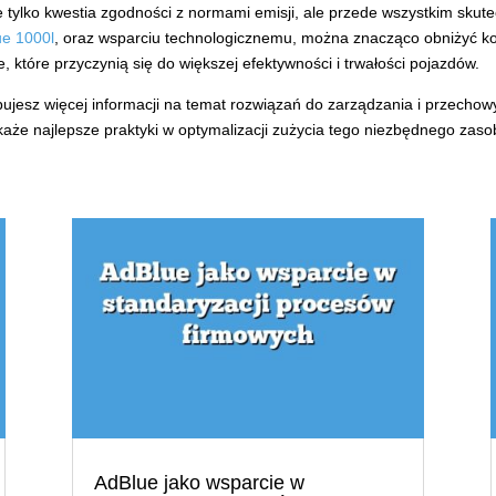
ie tylko kwestia zgodności z normami emisji, ale przede wszystkim skut
ue 1000l
, oraz wsparciu technologicznemu, można znacząco obniżyć ko
, które przyczynią się do większej efektywności i trwałości pojazdów.
zebujesz więcej informacji na temat rozwiązań do zarządzania i przech
że najlepsze praktyki w optymalizacji zużycia tego niezbędnego zaso
AdBlue jako wsparcie w