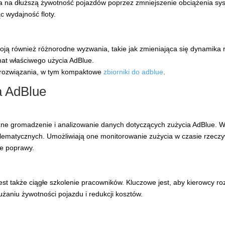
a na dłuższą żywotność pojazdów poprzez zmniejszenie obciążenia sy
c wydajność floty.
ją również różnorodne wyzwania, takie jak zmieniająca się dynamika 
at właściwego użycia AdBlue.
e rozwiązania, w tym kompaktowe
zbiorniki do adblue
.
a AdBlue
ne gromadzenie i analizowanie danych dotyczących zużycia AdBlue. W
ematycznych. Umożliwiają one monitorowanie zużycia w czasie rzeczywi
e poprawy.
st także ciągłe szkolenie pracowników. Kluczowe jest, aby kierowcy r
użaniu żywotności pojazdu i redukcji kosztów.