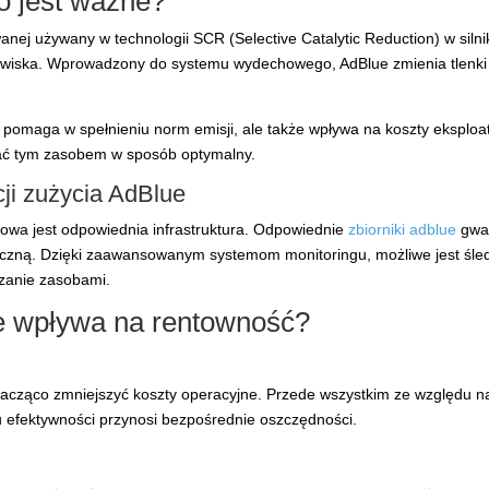
o jest ważne?
nej używany w technologii SCR (Selective Catalytic Reduction) w siln
odowiska. Wprowadzony do systemu wydechowego, AdBlue zmienia tlenki a
 pomaga w spełnieniu norm emisji, ale także wpływa na koszty eksploat
zać tym zasobem w sposób optymalny.
cji zużycia AdBlue
zowa jest odpowiednia infrastruktura. Odpowiednie
zbiorniki adblue
gwar
czną. Dzięki zaawansowanym systemom monitoringu, możliwe jest śled
dzanie zasobami.
ue wpływa na rentowność?
ząco zmniejszyć koszty operacyjne. Przede wszystkim ze względu na 
 efektywności przynosi bezpośrednie oszczędności.