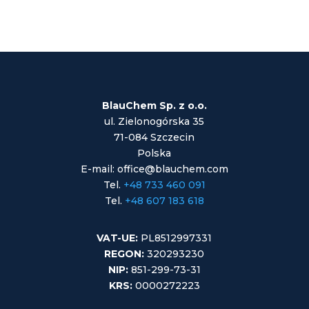
BlauChem Sp. z o.o.
ul. Zielonogórska 35
71-084 Szczecin
Polska
E-mail: office@blauchem.com
Tel.
+48 733 460 091
Tel.
+48 607 183 618
VAT-UE:
PL8512997331
REGON:
320293230
NIP:
851-299-73-31
KRS:
0000272223