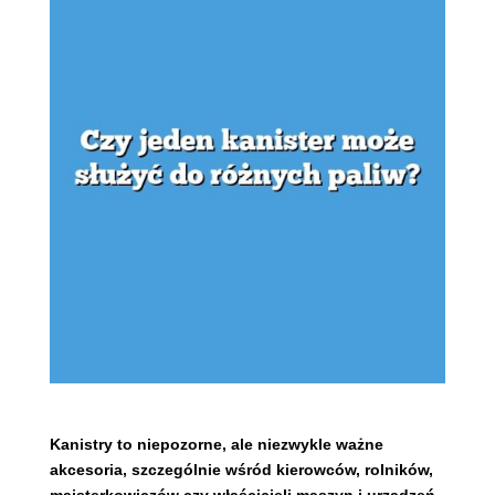
Kanistry to niepozorne, ale niezwykle ważne
akcesoria, szczególnie wśród kierowców, rolników,