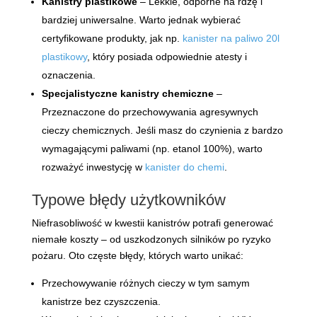
Kanistry plastikowe
– Lekkie, odporne na rdzę i
bardziej uniwersalne. Warto jednak wybierać
certyfikowane produkty, jak np.
kanister na paliwo 20l
plastikowy
, który posiada odpowiednie atesty i
oznaczenia.
Specjalistyczne kanistry chemiczne
–
Przeznaczone do przechowywania agresywnych
cieczy chemicznych. Jeśli masz do czynienia z bardzo
wymagającymi paliwami (np. etanol 100%), warto
rozważyć inwestycję w
kanister do chemi
.
Typowe błędy użytkowników
Niefrasobliwość w kwestii kanistrów potrafi generować
niemałe koszty – od uszkodzonych silników po ryzyko
pożaru. Oto częste błędy, których warto unikać:
Przechowywanie różnych cieczy w tym samym
kanistrze bez czyszczenia.