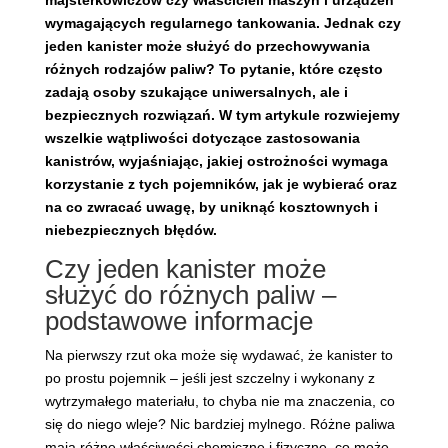
majsterkowiczów czy właścicieli maszyn i urządzeń
wymagających regularnego tankowania. Jednak czy
jeden kanister może służyć do przechowywania
różnych rodzajów paliw? To pytanie, które często
zadają osoby szukające uniwersalnych, ale i
bezpiecznych rozwiązań. W tym artykule rozwiejemy
wszelkie wątpliwości dotyczące zastosowania
kanistrów, wyjaśniając, jakiej ostrożności wymaga
korzystanie z tych pojemników, jak je wybierać oraz
na co zwracać uwagę, by uniknąć kosztownych i
niebezpiecznych błędów.
Czy jeden kanister może
służyć do różnych paliw –
podstawowe informacje
Na pierwszy rzut oka może się wydawać, że kanister to
po prostu pojemnik – jeśli jest szczelny i wykonany z
wytrzymałego materiału, to chyba nie ma znaczenia, co
się do niego wleje? Nic bardziej mylnego. Różne paliwa
mają różne właściwości chemiczne i fizyczne, co może