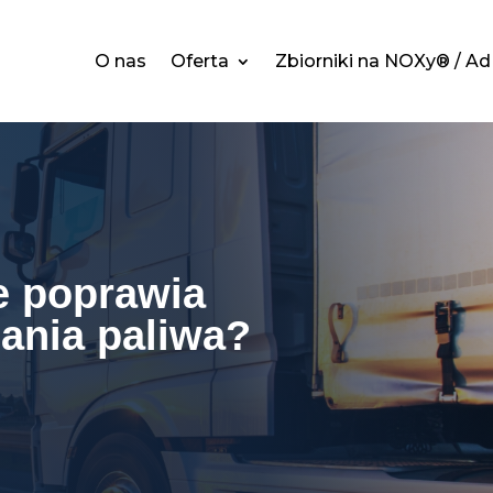
O nas
Oferta
Zbiorniki na NOXy® / A
 poprawia
ania paliwa?