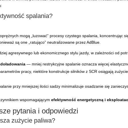
y.
ktywność spalania?
koprężnych mogą „luzować” procesy czystego spalania, koncentrując si
onieważ są one „ratująco” neutralizowane przez AdBlue.
dziej agresywnego lub ekonomicznego stylu jazdy, w zależności od pot
a doładowania
— mniej restrykcyjne spalanie oznacza więcej elastyczno
parametrów pracy, niektóre konstrukcje silników z SCR osiągają zużyc
alanie przy mniejszej ilości sadzy minimalizuje osadzanie się zaniec
 czynnikiem wspomagającym
efektywność energetyczną i eksploata
tsze pytania i odpowiedzi
sza zużycie paliwa?