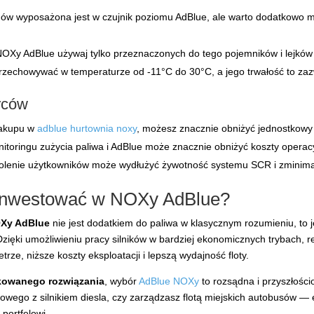
w wyposażona jest w czujnik poziomu AdBlue, ale warto dodatkowo m
OXy AdBlue używaj tylko przeznaczonych do tego pojemników i lejków 
zechowywać w temperaturze od -11°C do 30°C, a jego trwałość to zaz
orców
zakupu w
adblue hurtownia noxy
, możesz znacznie obniżyć jednostkowy k
oringu zużycia paliwa i AdBlue może znacznie obniżyć koszty operacyjn
lenie użytkowników może wydłużyć żywotność systemu SCR i zminimal
 inwestować w NOXy AdBlue?
Xy AdBlue
nie jest dodatkiem do paliwa w klasycznym rozumieniu, to
Dzięki umożliwieniu pracy silników w bardziej ekonomicznych trybach, 
ze, niższe koszty eksploatacji i lepszą wydajność floty.
ikowanego rozwiązania
, wybór
AdBlue NOXy
to rozsądna i przyszłośc
obowego z silnikiem diesla, czy zarządzasz flotą miejskich autobusów
 portfelowi.