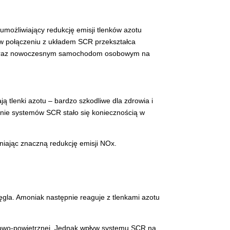
umożliwiający redukcję emisji tlenków azotu
 w połączeniu z układem SCR przekształca
om oraz nowoczesnym samochodom osobowym na
 tlenki azotu – bardzo szkodliwe dla zdrowia i
wanie systemów SCR stało się koniecznością w
wniając znaczną redukcję emisji NOx.
gla. Amoniak następnie reaguje z tlenkami azotu
iwowo-powietrznej. Jednak wpływ systemu SCR na