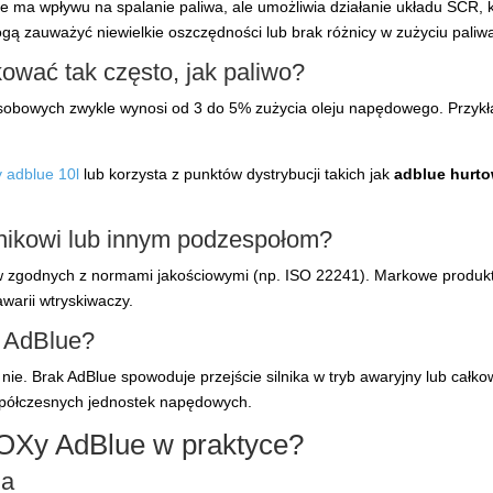
e ma wpływu na spalanie paliwa, ale umożliwia działanie układu SCR, k
ą zauważyć niewielkie oszczędności lub brak różnicy w zużyciu paliw
ować tak często, jak paliwo?
osobowych zwykle wynosi od 3 do 5% zużycia oleju napędowego. Przyk
 adblue 10l
lub korzysta z punktów dystrybucji takich jak
adblue hurt
nikowi lub innym podzespołom?
w zgodnych z normami jakościowymi (np. ISO 22241). Markowe produkty
awarii wtryskiwaczy.
 AdBlue?
ie. Brak AdBlue spowoduje przejście silnika w tryb awaryjny lub całko
półczesnych jednostek napędowych.
NOXy AdBlue w praktyce?
ia