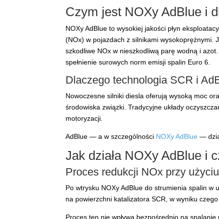
Czym jest NOXy AdBlue i d
NOXy AdBlue to wysokiej jakości płyn eksploatacy
(NOx) w pojazdach z silnikami wysokoprężnymi. 
szkodliwe NOx w nieszkodliwą parę wodną i az
spełnienie surowych norm emisji spalin Euro 6.
Dlaczego technologia SCR i Ad
Nowoczesne silniki diesla oferują wysoką moc ora
środowiska związki. Tradycyjne układy oczyszczan
motoryzacji.
AdBlue — a w szczególności
NOXy AdBlue
— dzia
Jak działa NOXy AdBlue i c
Proces redukcji NOx przy użyci
Po wtrysku NOXy AdBlue do strumienia spalin w u
na powierzchni katalizatora SCR, w wyniku czego
Proces ten nie wpływa bezpośrednio na spalanie 