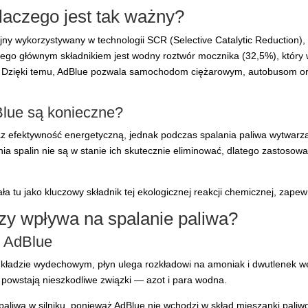
laczego jest tak ważny?
jny wykorzystywany w technologii SCR (Selective Catalytic Reduction), 
Jego głównym składnikiem jest wodny roztwór mocznika (32,5%), który
ot. Dzięki temu, AdBlue pozwala samochodom ciężarowym, autobus
Blue są konieczne?
z efektywność energetyczną, jednak podczas spalania paliwa wytwarzają
ia spalin nie są w stanie ich skutecznie eliminować, dlatego zastoso
ła tu jako kluczowy składnik tej ekologicznej reakcji chemicznej, zape
zy wpływa na spalanie paliwa?
u AdBlue
kładzie wydechowym, płyn ulega rozkładowi na amoniak i dwutlenek wę
 powstają nieszkodliwe związki — azot i para wodna.
paliwa w silniku, ponieważ AdBlue nie wchodzi w skład mieszanki pal