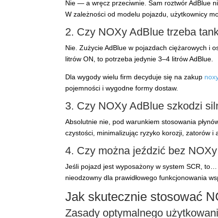
Nie — a wręcz przeciwnie. Sam roztwór AdBlue ni
W zależności od modelu pojazdu, użytkownicy mog
2. Czy NOXy AdBlue trzeba tank
Nie. Zużycie AdBlue w pojazdach ciężarowych i 
litrów ON, to potrzeba jedynie 3–4 litrów AdBlue.
Dla wygody wielu firm decyduje się na zakup
noxy
pojemności i wygodne formy dostaw.
3. Czy NOXy AdBlue szkodzi sil
Absolutnie nie, pod warunkiem stosowania płynó
czystości, minimalizując ryzyko korozji, zatorów i 
4. Czy można jeździć bez NOXy
Jeśli pojazd jest wyposażony w system SCR, to… n
nieodzowny dla prawidłowego funkcjonowania ws
Jak skutecznie stosować 
Zasady optymalnego użytkowan