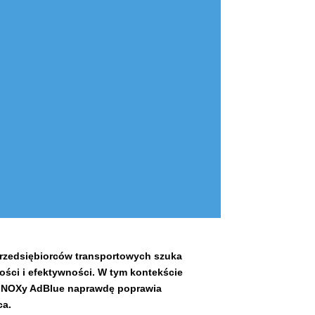
 przedsiębiorców transportowych szuka
ści i efektywności. W tym kontekście
zy NOXy AdBlue naprawdę poprawia
ca.