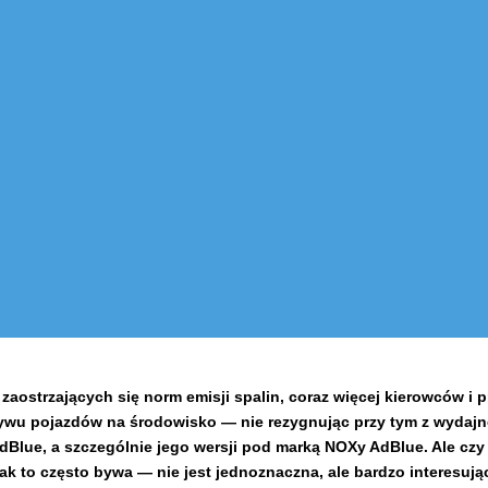
zaostrzających się norm emisji spalin, coraz więcej kierowców i
u pojazdów na środowisko — nie rezygnując przy tym z wydajno
AdBlue, a szczególnie jego wersji pod marką NOXy AdBlue. Ale c
k to często bywa — nie jest jednoznaczna, ale bardzo interesują