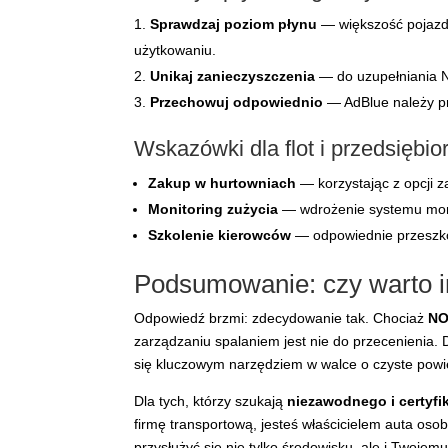
Sprawdzaj poziom płynu
— większość pojazdó
użytkowaniu.
Unikaj zanieczyszczenia
— do uzupełniania N
Przechowuj odpowiednio
— AdBlue należy pr
Wskazówki dla flot i przedsiębi
Zakup w hurtowniach
— korzystając z opcji 
Monitoring zużycia
— wdrożenie systemu monit
Szkolenie kierowców
— odpowiednie przeszko
Podsumowanie: czy warto
Odpowiedź brzmi: zdecydowanie tak. Chociaż
NO
zarządzaniu spalaniem jest nie do przecenienia. 
się kluczowym narzędziem w walce o czyste powietr
Dla tych, którzy szukają
niezawodnego i certyf
firmę transportową, jesteś właścicielem auta os
przysłużyć się nie tylko środowisku, ale i Twojemu