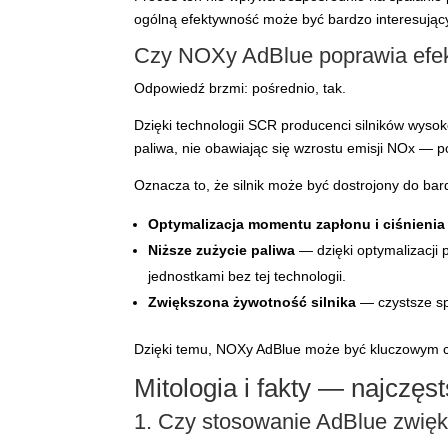
ogólną efektywność może być bardzo interesując
Czy NOXy AdBlue poprawia efe
Odpowiedź brzmi: pośrednio, tak.
Dzięki technologii SCR producenci silników wyso
paliwa, nie obawiając się wzrostu emisji NOx — p
Oznacza to, że silnik może być dostrojony do bar
Optymalizacja momentu zapłonu i ciśnieni
Niższe zużycie paliwa
— dzięki optymalizacji 
jednostkami bez tej technologii.
Zwiększona żywotność silnika
— czystsze sp
Dzięki temu, NOXy AdBlue może być kluczowym
Mitologia i fakty — najczęs
1. Czy stosowanie AdBlue zwięk