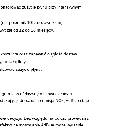
onitorować zużycie płynu przy intensywnym
(np. pojemnik 10l z dozownikiem).
wyczaj od 12 do 18 miesięcy.
oszt litra oraz zapewnić ciągłość dostaw.
e całej floty.
izować zużycie płynu.
 jego rola w efektywnym i nowoczesnym
redukując jednocześnie emisję NOx, AdBlue staje
iowa decyzja. Bez względu na to, czy prowadzisz
 — efektywne stosowanie AdBlue może wyraźnie