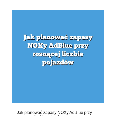
Jak planować zapasy NOXy AdBlue przy