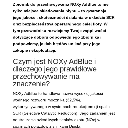
Zbiornik do przechowywania NOXy AdBlue to nie
tylko miejsce składowania płynu – to gwarancja
jego jakości, skuteczności działania w układzie SCR
oraz bezpieczeństwa operacyjnego całej floty. W
tym przewodniku rozwiejemy Twoje wątpliwości
dotyczące doboru odpowiedniego zbiornika i
podpowiemy, jakich błędów unikać przy jego
zakupie i eksploatacji.
Czym jest NOXy AdBlue i
dlaczego jego prawidłowe
przechowywanie ma
znaczenie?
NOXy AdBlue to handlowa nazwa wysokiej jakości
wodnego roztworu mocznika (32,5%),
wykorzystywanego w systemach redukcji emisji spalin
SCR (Selective Catalytic Reduction). Jego zadaniem jest
neutralizacja szkodliwych tlenków azotu (NOx) w
spalinach pojazdów z silnikami Diesla.