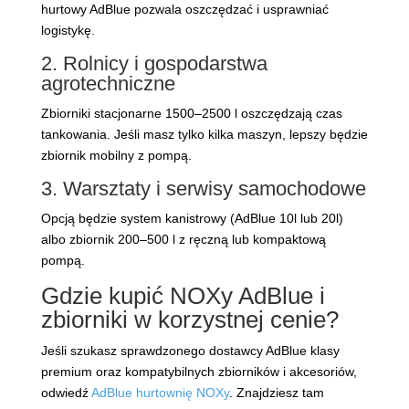
hurtowy AdBlue pozwala oszczędzać i usprawniać
logistykę.
2. Rolnicy i gospodarstwa
agrotechniczne
Zbiorniki stacjonarne 1500–2500 l oszczędzają czas
tankowania. Jeśli masz tylko kilka maszyn, lepszy będzie
zbiornik mobilny z pompą.
3. Warsztaty i serwisy samochodowe
Opcją będzie system kanistrowy (AdBlue 10l lub 20l)
albo zbiornik 200–500 l z ręczną lub kompaktową
pompą.
Gdzie kupić NOXy AdBlue i
zbiorniki w korzystnej cenie?
Jeśli szukasz sprawdzonego dostawcy AdBlue klasy
premium oraz kompatybilnych zbiorników i akcesoriów,
odwiedź
AdBlue hurtownię NOXy
. Znajdziesz tam