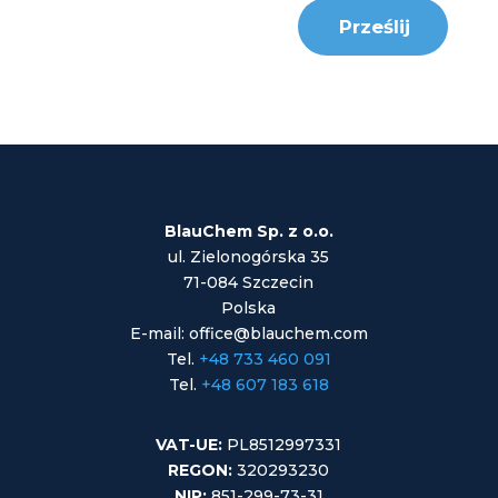
Prześlij
BlauChem Sp. z o.o.
ul. Zielonogórska 35
71-084 Szczecin
Polska
E-mail: office@blauchem.com
Tel.
+48 733 460 091
Tel.
+48 607 183 618
VAT-UE:
PL8512997331
REGON:
320293230
NIP:
851-299-73-31