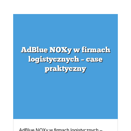
AdBlue NOXy w firmach logistycznych –