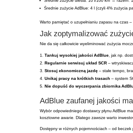
Średnie zużycie diesla: 10 l/100 km → razem: 1
Średnie zużycie AdBlue: 4 l (czyli 4% zużycia p
Warto pamiętać o uzupełnianiu zapasu na czas – 
Jak zoptymalizować zużyci
Nie da się całkowicie wyeliminować zużycia moc
Tankuj wysokiej jakości AdBlue
, jak np. do
Regularnie serwisuj układ SCR
– wtryskiwacz
Stosuj ekonomiczną jazdę
– stałe tempo, bra
Unikaj pracy na krótkich trasach
– system SC
Nie dopuść do wyczerpania zbiornika AdBl
AdBlue zaufanej jakości m
Wybór odpowiedniego dostawcy płynu AdBlue ma 
kosztowne awarie. Dlatego zawsze warto inwesto
Dostępny w różnych pojemnościach – od beczek