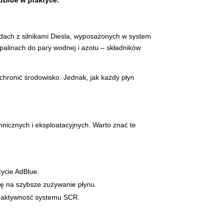
dBlue w praktyce.
zdach z silnikami Diesla, wyposażonych w system
spalinach do pary wodnej i azotu – składników
chronić środowisko. Jednak, jak każdy płyn
hnicznych i eksploatacyjnych. Warto znać te
ycie AdBlue.
ię na szybsze zużywanie płynu.
x i aktywność systemu SCR.