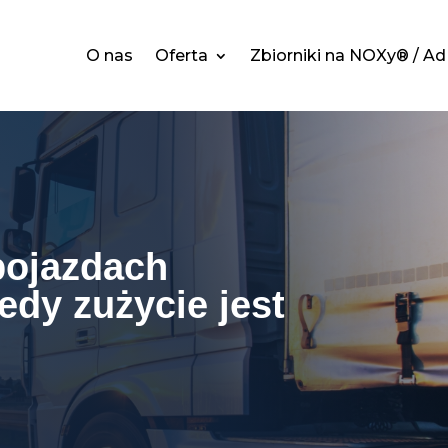
O nas
Oferta
Zbiorniki na NOXy® / A
pojazdach
edy zużycie jest