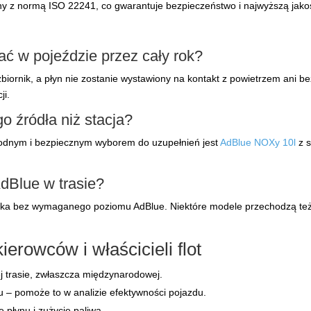
ny z normą ISO 22241, co gwarantuje bezpieczeństwo i najwyższą jako
 w pojeździe przez cały rok?
iornik, a płyn nie zostanie wystawiony na kontakt z powietrzem ani
ji.
 źródła niż stacja?
godnym i bezpiecznym wyborem do uzupełnień jest
AdBlue NOXy 10l
z s
AdBlue w trasie?
ika bez wymaganego poziomu AdBlue. Niektóre modele przechodzą też 
erowców i właścicieli flot
j trasie, zwłaszcza międzynarodowej.
 – pomoże to w analizie efektywności pojazdu.
 płynu i zużycie paliwa.