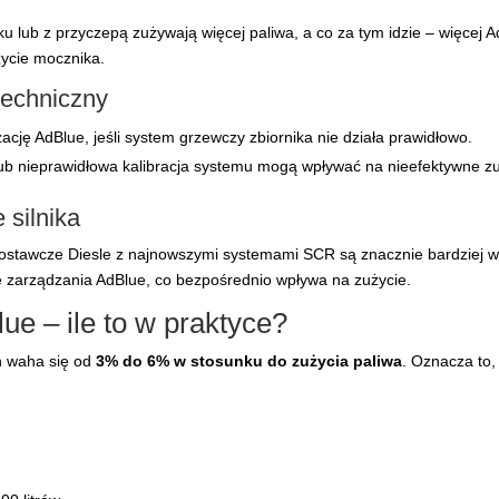
 lub z przyczepą zużywają więcej paliwa, a co za tym idzie – więcej 
życie mocznika.
techniczny
ję AdBlue, jeśli system grzewczy zbiornika nie działa prawidłowo.
ub nieprawidłowa kalibracja systemu mogą wpływać na nieefektywne zu
 silnika
ostawcze Diesle z najnowszymi systemami SCR są znacznie bardziej w
ie zarządzania AdBlue, co bezpośrednio wpływa na zużycie.
e – ile to w praktyce?
h waha się od
3% do 6% w stosunku do zużycia paliwa
. Oznacza to,