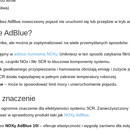
00 litrów
aliwa)
bez AdBlue nowoczesny pojazd nie uruchomi się lub przejdzie w tryb a
e AdBlue?
znika, ale można je zoptymalizować na wiele przemyślanych sposobów:
stępny w
adblue hurtownia NOXy
. Unikniesz w ten sposób zatykania filt
e, czujniki NOx i filtr SCR to kluczowe komponenty systemu.
k gwałtownego przyspieszania i hamowania obniżają emisję i zużycie p
R działa najwydajniej w pełnym zakresie temperatury roboczej.
ue
– może to spowodować limit mocy i unieruchomienie pojazdu.
a znaczenie
ogromne znaczenie dla efektywności systemu SCR. Zanieczyszczony 
wać w sprawdzony produkt taki jak
NOXy AdBlue
.
 po
NOXy AdBlue 10l
– oferuje elastyczność i wygodę zarówno dla indy