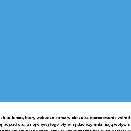
 to temat, który wzbudza coraz większe zainteresowanie wśród 
j pojazd spala najwięcej tego płynu i jakie czynniki mają wpływ na