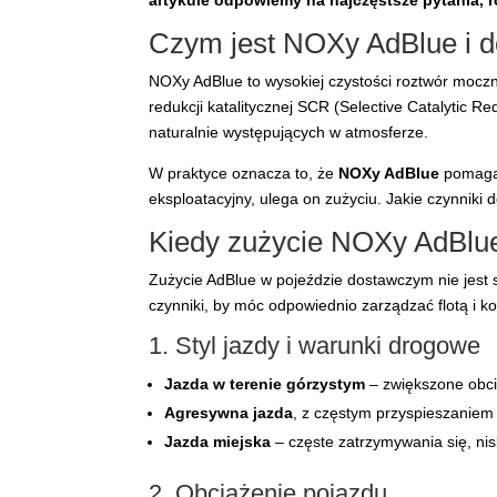
artykule odpowiemy na najczęstsze pytania, 
Czym jest NOXy AdBlue i d
NOXy AdBlue to wysokiej czystości roztwór moczn
redukcji katalitycznej SCR (Selective Catalytic 
naturalnie występujących w atmosferze.
W praktyce oznacza to, że
NOXy AdBlue
pomaga 
eksploatacyjny, ulega on zużyciu. Jakie czynniki 
Kiedy zużycie NOXy AdBlue
Zużycie AdBlue w pojeździe dostawczym nie jest s
czynniki, by móc odpowiednio zarządzać flotą i ko
1. Styl jazdy i warunki drogowe
Jazda w terenie górzystym
– zwiększone obci
Agresywna jazda
, z częstym przyspieszaniem
Jazda miejska
– częste zatrzymywania się, nis
2. Obciążenie pojazdu