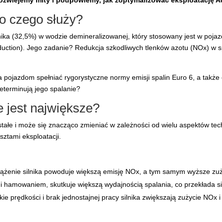
rozwiejemy mity i podpowiemy, jak zoptymalizować eksploatację A
o czego służy?
ika (32,5%) w wodzie demineralizowanej, który stosowany jest w poja
Reduction). Jego zadanie? Redukcja szkodliwych tlenków azotu (NOx) w 
pojazdom spełniać rygorystyczne normy emisji spalin Euro 6, a także 
determinują jego spalanie?
 jest największe?
tałe i może się znacząco zmieniać w zależności od wielu aspektów tec
sztami eksploatacji.
ążenie silnika powoduje większą emisję NOx, a tym samym wyższe zuż
 i hamowaniem, skutkuje większą wydajnością spalania, co przekłada s
kie prędkości i brak jednostajnej pracy silnika zwiększają zużycie NO