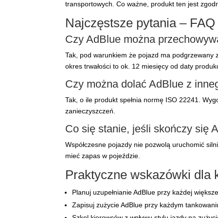
transportowych. Co ważne, produkt ten jest zgod
Najczęstsze pytania – FAQ
Czy AdBlue można przechowywać
Tak, pod warunkiem że pojazd ma podgrzewany zb
okres trwałości to ok. 12 miesięcy od daty produkc
Czy można dolać AdBlue z innego
Tak, o ile produkt spełnia normę ISO 22241. Wy
zanieczyszczeń.
Co się stanie, jeśli skończy się 
Współczesne pojazdy nie pozwolą uruchomić siln
mieć zapas w pojeździe.
Praktyczne wskazówki dla ki
Planuj uzupełnianie AdBlue przy każdej większe
Zapisuj zużycie AdBlue przy każdym tankowaniu
Szkol kierowców z wpływu stylu jazdy na zużycie