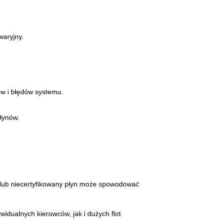
waryjny.
rów i błędów systemu.
łynów.
lub niecertyfikowany płyn może spowodować
widualnych kierowców, jak i dużych flot