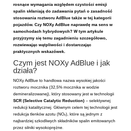
rosnące wymagania względem czystości emisji
spalin skłaniają do zadawania pytań o zasadność
stosowania roztworu AdBlue także w tej kategorii
pojazdów. Czy NOXy AdBlue naprawdę ma sens w
samochodach hybrydowych? W tym artykule
przyjrzymy się temu zagadnieniu szczegółowo,
rozwiewając wątpliwości i dostarczając
praktycznych wskazówek.
Czym jest NOXy AdBlue i jak
działa?
NOXy AdBlue to handlowa nazwa wysokiej jakości
roztworu mocznika (32,5% mocznika w wodzie
demineralizowanej), który stosowany jest w technologii
SCR (Selective Catalytic Reduction)
– selektywnej
redukcji katalitycznej. Głównym celem tej technologii jest
redukcja tlenków azotu (NOₓ), które są jednym z
najbardziej szkodliwych składników spalin emitowanych
przez silniki wysokoprężne.