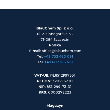
BlauChem Sp. z o.o.
ul. Zielonogórska 35
71-084 Szczecin
Polska
E-mail: office@blauchem.com
Tel.
+48 733 460 091
Tel.
+48 607 183 618
VAT-UE:
PL8512997331
REGON:
320293230
NIP:
851-299-73-31
KRS:
0000272223
Magazyn