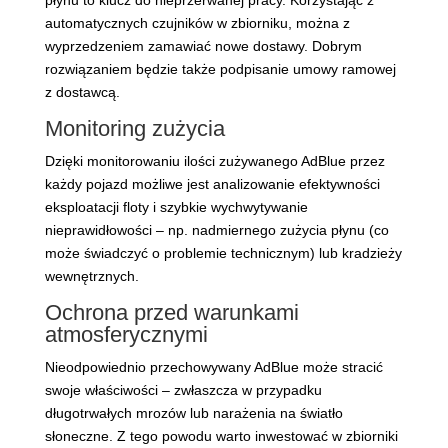
płynu to klucz do nieprzerwanej pracy. Korzystając z
automatycznych czujników w zbiorniku, można z
wyprzedzeniem zamawiać nowe dostawy. Dobrym
rozwiązaniem będzie także podpisanie umowy ramowej
z dostawcą.
Monitoring zużycia
Dzięki monitorowaniu ilości zużywanego AdBlue przez
każdy pojazd możliwe jest analizowanie efektywności
eksploatacji floty i szybkie wychwytywanie
nieprawidłowości – np. nadmiernego zużycia płynu (co
może świadczyć o problemie technicznym) lub kradzieży
wewnętrznych.
Ochrona przed warunkami
atmosferycznymi
Nieodpowiednio przechowywany AdBlue może stracić
swoje właściwości – zwłaszcza w przypadku
długotrwałych mrozów lub narażenia na światło
słoneczne. Z tego powodu warto inwestować w zbiorniki