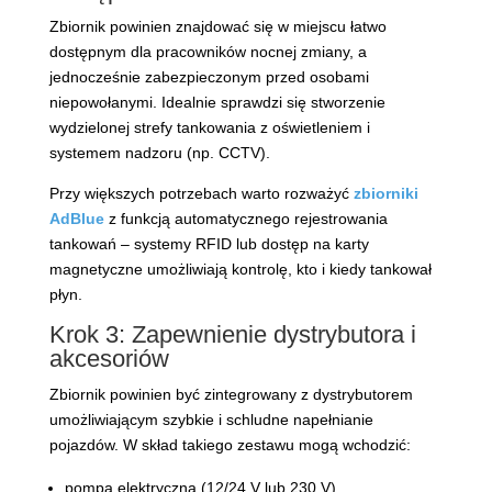
Zbiornik powinien znajdować się w miejscu łatwo
dostępnym dla pracowników nocnej zmiany, a
jednocześnie zabezpieczonym przed osobami
niepowołanymi. Idealnie sprawdzi się stworzenie
wydzielonej strefy tankowania z oświetleniem i
systemem nadzoru (np. CCTV).
Przy większych potrzebach warto rozważyć
zbiorniki
AdBlue
z funkcją automatycznego rejestrowania
tankowań – systemy RFID lub dostęp na karty
magnetyczne umożliwiają kontrolę, kto i kiedy tankował
płyn.
Krok 3: Zapewnienie dystrybutora i
akcesoriów
Zbiornik powinien być zintegrowany z dystrybutorem
umożliwiającym szybkie i schludne napełnianie
pojazdów. W skład takiego zestawu mogą wchodzić:
pompa elektryczna (12/24 V lub 230 V),